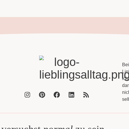
Bei
Lin
ich
dar
nic
sel