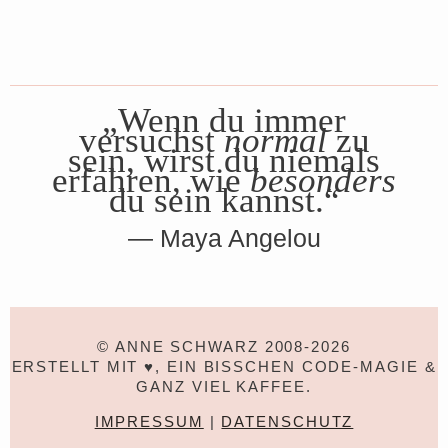
„Wenn du immer
versuchst
normal
zu
sein, wirst du niemals
erfahren, wie
besonders
du sein kannst.“
Maya Angelou
© ANNE SCHWARZ 2008-2026
ERSTELLT MIT ♥, EIN BISSCHEN CODE-MAGIE &
GANZ VIEL KAFFEE.
IMPRESSUM
|
DATENSCHUTZ