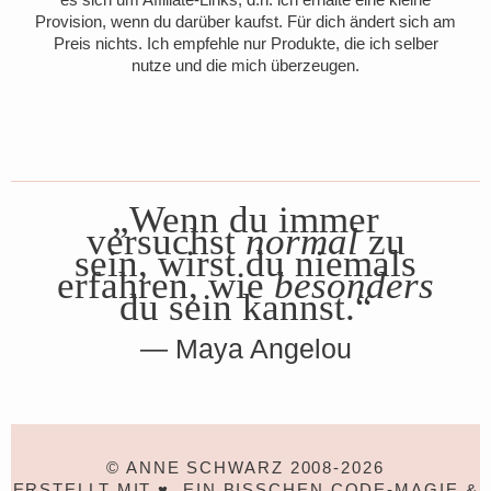
Provision, wenn du darüber kaufst. Für dich ändert sich am
Preis nichts. Ich empfehle nur Produkte, die ich selber
nutze und die mich überzeugen.
„Wenn du immer
versuchst
normal
zu
sein, wirst du niemals
erfahren, wie
besonders
du sein kannst.“
Maya Angelou
© ANNE SCHWARZ 2008-2026
ERSTELLT MIT ♥, EIN BISSCHEN CODE-MAGIE &