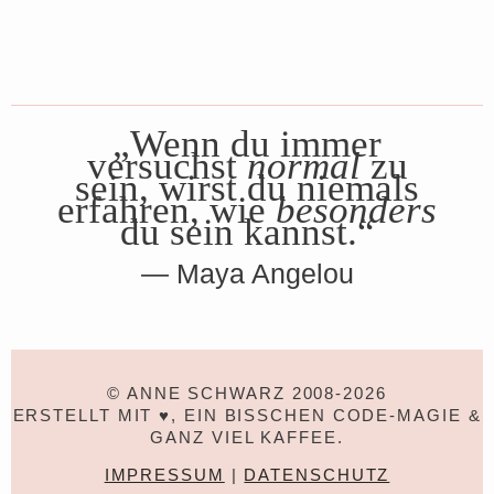
„Wenn du immer
versuchst
normal
zu
sein, wirst du niemals
erfahren, wie
besonders
du sein kannst.“
Maya Angelou
© ANNE SCHWARZ 2008-2026
ERSTELLT MIT ♥, EIN BISSCHEN CODE-MAGIE &
GANZ VIEL KAFFEE.
IMPRESSUM
|
DATENSCHUTZ