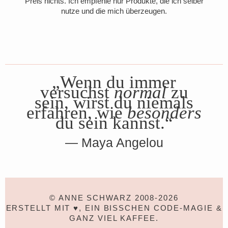
Preis nichts. Ich empfehle nur Produkte, die ich selber
nutze und die mich überzeugen.
„Wenn du immer
versuchst
normal
zu
sein, wirst du niemals
erfahren, wie
besonders
du sein kannst.“
Maya Angelou
© ANNE SCHWARZ 2008-2026
ERSTELLT MIT ♥, EIN BISSCHEN CODE-MAGIE &
GANZ VIEL KAFFEE.