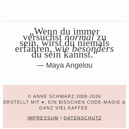
„Wenn du immer
versuchst
normal
zu
sein, wirst du niemals
erfahren, wie
besonders
du sein kannst.“
Maya Angelou
© ANNE SCHWARZ 2008-2026
ERSTELLT MIT ♥, EIN BISSCHEN CODE-MAGIE &
GANZ VIEL KAFFEE.
IMPRESSUM
|
DATENSCHUTZ