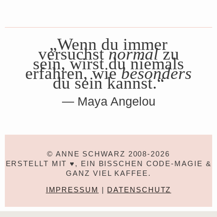
„Wenn du immer
versuchst
normal
zu
sein, wirst du niemals
erfahren, wie
besonders
du sein kannst.“
Maya Angelou
© ANNE SCHWARZ 2008-2026
ERSTELLT MIT ♥, EIN BISSCHEN CODE-MAGIE &
GANZ VIEL KAFFEE.
IMPRESSUM
|
DATENSCHUTZ