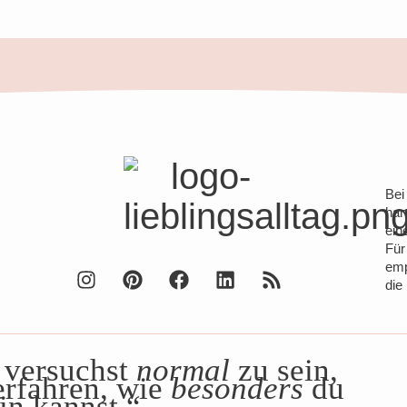
Bei
han
ein
Für
emp
die
 versuchst
normal
zu sein,
erfahren, wie
besonders
du
in kannst.“