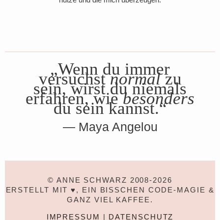
„Wenn du immer
versuchst
normal
zu
sein, wirst du niemals
erfahren, wie
besonders
du sein kannst.“
Maya Angelou
© ANNE SCHWARZ 2008-2026
ERSTELLT MIT ♥, EIN BISSCHEN CODE-MAGIE &
GANZ VIEL KAFFEE.
IMPRESSUM
|
DATENSCHUTZ