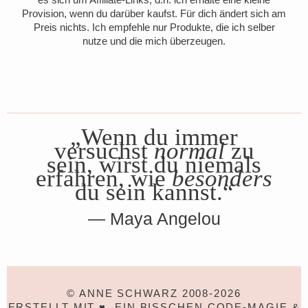
Provision, wenn du darüber kaufst. Für dich ändert sich am
Preis nichts. Ich empfehle nur Produkte, die ich selber
nutze und die mich überzeugen.
„Wenn du immer
versuchst
normal
zu
sein, wirst du niemals
erfahren, wie
besonders
du sein kannst.“
Maya Angelou
© ANNE SCHWARZ 2008-2026
ERSTELLT MIT ♥, EIN BISSCHEN CODE-MAGIE &