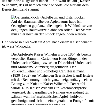
uns die Sorte ausgesucht haben… die Wahl fiel auf „
Kaiser
Wilhelm“
, das ist nämlich eine alte Sorte, die hier aus dem
Bergischen Land stammt.
Auf der Baumscheibe des Apfelbaums habe ich
Osterglocken gepflanzt, die angeblich Wühlmäuse von
den jungen Baumwurzeln abhalten sollen. Der Stamm
muss hier noch an den Pflock angebunden werden.
Und wieso in aller Welt ein Apfel nach einem Kaiser benannt
ist, weiß Wikipedia:
Die Apfelsorte Kaiser Wilhelm wurde 1864 als bereits
veredelter Baum im Garten von Haus Bürgel in der
Urdenbacher Kämpe zwischen Düsseldorf-Urdenbach
und Monheim-Baumberg aufgefunden. Der
Volksschullehrer und Pomologe Carl Hesselmann
(1830–1902) aus Witzhelden (Bergisches Land) leistete
mit der Benennung – nicht ganz uneigennützig – einen
Beitrag zum Kult um Kaiser Wilhelm I. Der Apfel
wurde 1875 Kaiser Wilhelm zur Geschmacksprobe
vorgelegt, der daraufhin die Namensverwendung für
„diesen wahrhaft majestätischen Apfel“ huldvoll
genehmigte und sich mit einer gerahmten Fotografie mit
eigenhändiger Unterschrift bedankte.