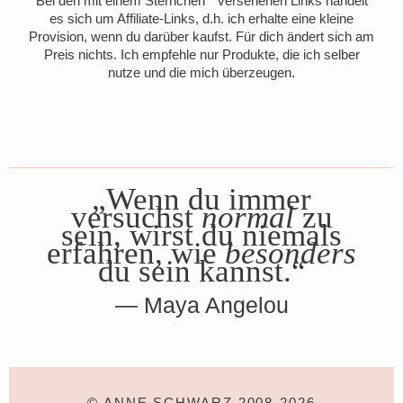
Bei den mit einem Sternchen * versehenen Links handelt
es sich um Affiliate-Links, d.h. ich erhalte eine kleine
Provision, wenn du darüber kaufst. Für dich ändert sich am
Preis nichts. Ich empfehle nur Produkte, die ich selber
nutze und die mich überzeugen.
„Wenn du immer
versuchst
normal
zu
sein, wirst du niemals
erfahren, wie
besonders
du sein kannst.“
Maya Angelou
© ANNE SCHWARZ 2008-2026