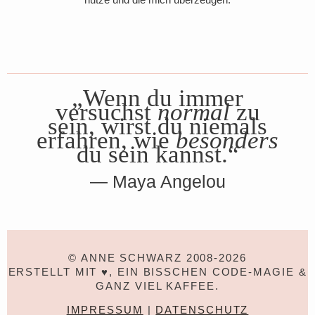
„Wenn du immer
versuchst
normal
zu
sein, wirst du niemals
erfahren, wie
besonders
du sein kannst.“
Maya Angelou
© ANNE SCHWARZ 2008-2026
ERSTELLT MIT ♥, EIN BISSCHEN CODE-MAGIE &
GANZ VIEL KAFFEE.
IMPRESSUM
|
DATENSCHUTZ